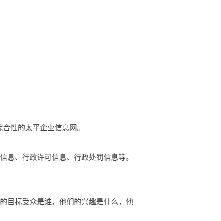
的综合性的太平企业信息网。
础信息、行政许可信息、行政处罚信息等。
你的目标受众是谁，他们的兴趣是什么，他