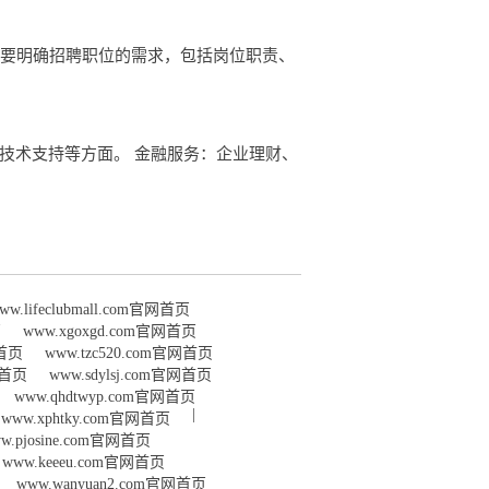
，要明确招聘职位的需求，包括岗位职责、
技术支持等方面。 金融服务：企业理财、
ww.lifeclubmall.com官网首页
页
www.xgoxgd.com官网首页
网首页
www.tzc520.com官网首页
网首页
www.sdylsj.com官网首页
www.qhdtwyp.com官网首页
|
www.xphtky.com官网首页
w.pjosine.com官网首页
www.keeeu.com官网首页
www.wanyuan2.com官网首页