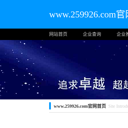
www.259926.co
网站首页
企业查询
企业
www.259926.com官网首页
Site Introd