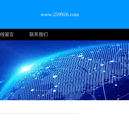
www.259926.com
线留言
联系我们